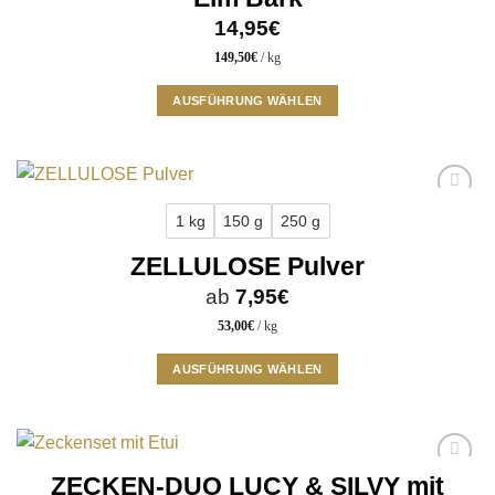
können
14,95
€
auf
der
149,50
€
/
kg
Produktseite
AUSFÜHRUNG WÄHLEN
gewählt
Dieses
werden
Produkt
weist
mehrere
Add to
Varianten
1 kg
150 g
250 g
wishlist
auf.
ZELLULOSE Pulver
Die
Optionen
ab
7,95
€
können
53,00
€
/
kg
auf
der
AUSFÜHRUNG WÄHLEN
Produktseite
Dieses
gewählt
Produkt
werden
weist
mehrere
ZECKEN-DUO LUCY & SILVY mit
Add to
Varianten