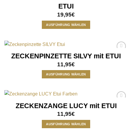
wishlist
auf.
ETUI
Die
19,95
€
Optionen
können
AUSFÜHRUNG WÄHLEN
auf
Dieses
der
Produkt
Produktseite
weist
gewählt
mehrere
werden
ZECKENPINZETTE SILVY mit ETUI
Add to
Varianten
wishlist
auf.
11,95
€
Die
AUSFÜHRUNG WÄHLEN
Optionen
können
Dieses
auf
Produkt
der
weist
Produktseite
mehrere
ZECKENZANGE LUCY mit ETUI
Add to
gewählt
Varianten
wishlist
werden
auf.
11,95
€
Die
AUSFÜHRUNG WÄHLEN
Optionen
können
Dieses