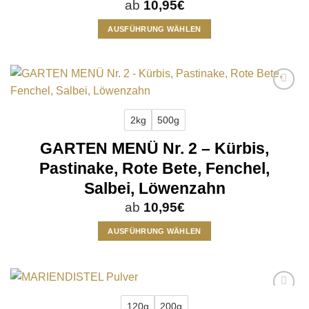
ab
10,95
€
AUSFÜHRUNG WÄHLEN
Dieses
Produkt
weist
mehrere
Add to
Varianten
wishlist
auf.
2kg
500g
Die
GARTEN MENÜ Nr. 2 – Kürbis,
Optionen
können
Pastinake, Rote Bete, Fenchel,
auf
Salbei, Löwenzahn
der
Produktseite
ab
10,95
€
gewählt
AUSFÜHRUNG WÄHLEN
werden
Dieses
Produkt
weist
mehrere
Add to
Varianten
120g
200g