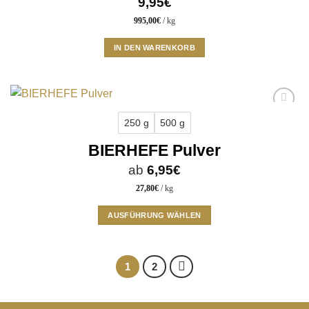
9,95
€
995,00
€
/
kg
IN DEN WARENKORB
Add to
250 g
500 g
wishlist
BIERHEFE Pulver
ab
6,95
€
27,80
€
/
kg
AUSFÜHRUNG WÄHLEN
Dieses
Produkt
weist
1
2
mehrere
Varianten
auf.