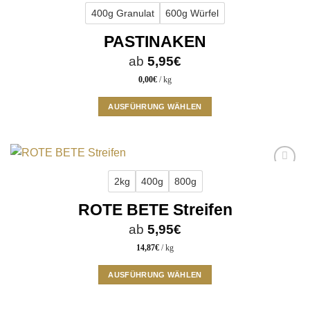
Add to
Varianten
400g Granulat
600g Würfel
wishlist
auf.
PASTINAKEN
Die
Optionen
ab
5,95
€
können
0,00
€
/
kg
auf
der
AUSFÜHRUNG WÄHLEN
Produktseite
Dieses
gewählt
Produkt
werden
weist
mehrere
Add to
Varianten
2kg
400g
800g
wishlist
auf.
ROTE BETE Streifen
Die
Optionen
ab
5,95
€
können
14,87
€
/
kg
auf
der
AUSFÜHRUNG WÄHLEN
Produktseite
Dieses
gewählt
Produkt