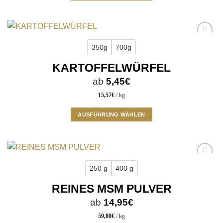
Dieses
gewählt
Produkt
werden
weist
mehrere
Add to
Varianten
350g
700g
wishlist
auf.
KARTOFFELWÜRFEL
Die
Optionen
ab
5,45
€
können
15,57
€
/
kg
auf
der
AUSFÜHRUNG WÄHLEN
Produktseite
Dieses
gewählt
Produkt
werden
weist
mehrere
Add to
Varianten
250 g
400 g
wishlist
auf.
REINES MSM PULVER
Die
Optionen
ab
14,95
€
können
59,80
€
/
kg
auf