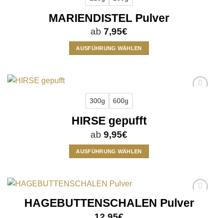
wishlist
auf.
MARIENDISTEL Pulver
Die
Optionen
ab
7,95
€
können
auf
AUSFÜHRUNG WÄHLEN
der
Dieses
Produktseite
Produkt
gewählt
weist
werden
mehrere
Add to
Varianten
300g
600g
wishlist
auf.
HIRSE gepufft
Die
Optionen
ab
9,95
€
können
auf
AUSFÜHRUNG WÄHLEN
der
Dieses
Produktseite
Produkt
gewählt
weist
werden
mehrere
HAGEBUTTENSCHALEN Pulver
Add to
Varianten
wishlist
auf.
12,95
€