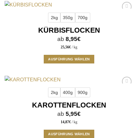
werden
weist
mehrere
Add to
Varianten
2kg
350g
700g
wishlist
auf.
KÜRBISFLOCKEN
Die
Optionen
ab
8,95
€
können
25,56
€
/
kg
auf
der
AUSFÜHRUNG WÄHLEN
Produktseite
Dieses
gewählt
Produkt
werden
weist
mehrere
Add to
Varianten
2kg
400g
900g
wishlist
auf.
KAROTTENFLOCKEN
Die
Optionen
ab
5,95
€
können
14,87
€
/
kg
auf
der
AUSFÜHRUNG WÄHLEN
Produktseite