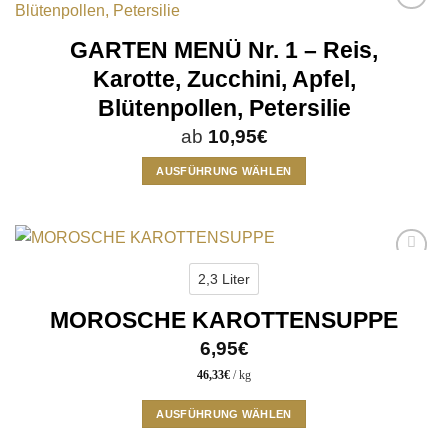
Produktseite
mehrere
Add to
gewählt
Varianten
wishlist
GARTEN MENÜ Nr. 1 – Reis,
werden
auf.
Die
Karotte, Zucchini, Apfel,
Optionen
Blütenpollen, Petersilie
können
auf
ab
10,95
€
der
AUSFÜHRUNG WÄHLEN
Produktseite
Dieses
gewählt
Produkt
werden
weist
mehrere
Add to
Varianten
2,3 Liter
wishlist
auf.
MOROSCHE KAROTTENSUPPE
Die
Optionen
6,95
€
können
46,33
€
/
kg
auf
der
AUSFÜHRUNG WÄHLEN
Produktseite
Dieses
gewählt