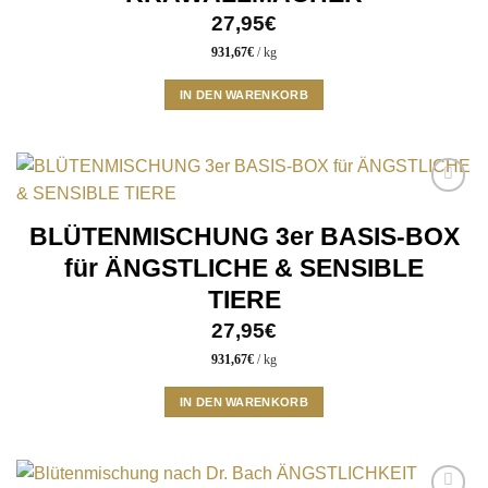
auf
27,95
€
der
931,67
€
/
kg
Produktseite
gewählt
IN DEN WARENKORB
werden
Add to
wishlist
BLÜTENMISCHUNG 3er BASIS-BOX
für ÄNGSTLICHE & SENSIBLE
TIERE
27,95
€
931,67
€
/
kg
IN DEN WARENKORB