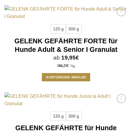
Produkt
werden
weist
mehrere
Add to
Varianten
wishlist
auf.
120 g
300 g
Die
GELENK GEFÄHRTE FORTE für
Optionen
können
Hunde Adult & Senior I Granulat
auf
ab
19,95
€
der
Produktseite
166,25
€
/
kg
gewählt
werden
AUSFÜHRUNG WÄHLEN
Dieses
Produkt
weist
mehrere
Add to
Varianten
wishlist
auf.
120 g
300 g
Die
GELENK GEFÄHRTE für Hunde
Optionen