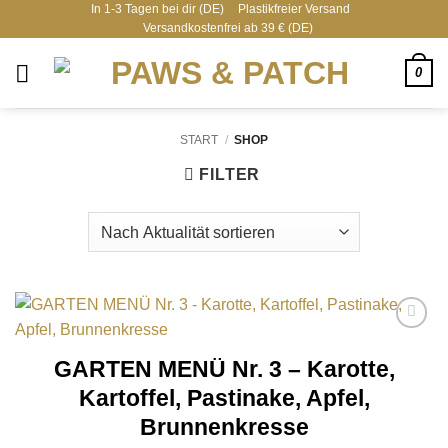
In 1-3 Tagen bei dir (DE)
Plastikfreier Versand
Zum
Versandkostenfrei ab 39 € (DE)
Inhalt
springen
0
START
/
SHOP
FILTER
Add to
wishlist
GARTEN MENÜ Nr. 3 – Karotte,
Kartoffel, Pastinake, Apfel,
Brunnenkresse