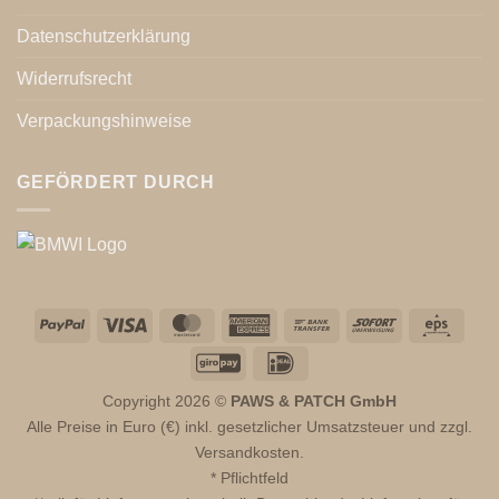
Datenschutzerklärung
Widerrufsrecht
Verpackungshinweise
GEFÖRDERT DURCH
PayPal
Visa
MasterCard
American
Bank
Sofort
Eps
Express
Transfer
GiroPay
IDeal
Copyright 2026 ©
PAWS & PATCH GmbH
Alle Preise in Euro (€) inkl. gesetzlicher Umsatzsteuer und zzgl.
Versandkosten.
* Pflichtfeld