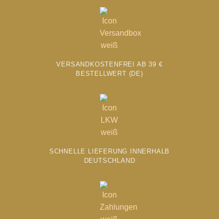
Die
Optionen
können
auf
der
Produktseite
VERSANDKOSTENFREI AB 39 €
gewählt
BESTELLWERT (DE)
werden
SCHNELLE LIEFERUNG INNERHALB
DEUTSCHLAND