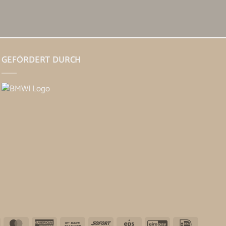
GEFÖRDERT DURCH
Visa
MasterCard
American
Bank
Sofort
Eps
GiroPay
IDeal