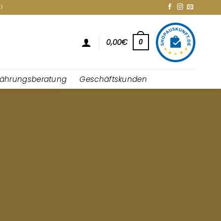
)
0,00
€
0
nährungsberatung
Geschäftskunden