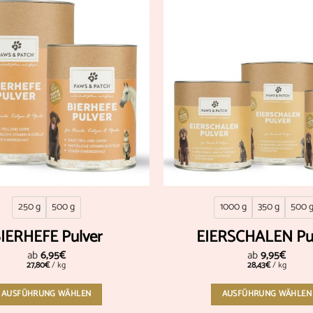
Add to
wishlist
250 g
500 g
1000 g
350 g
500 
IERHEFE Pulver
EIERSCHALEN Pu
ab
6,95
€
ab
9,95
€
27,80
€
/
kg
28,43
€
/
kg
AUSFÜHRUNG WÄHLEN
AUSFÜHRUNG WÄHLEN
Dieses
Dieses