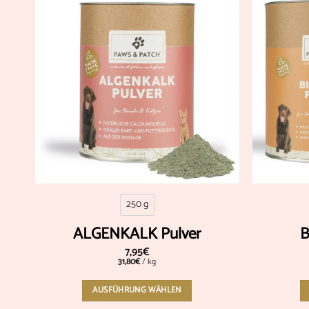
Add to
wishlist
250 g
ALGENKALK Pulver
B
7,95
€
31,80
€
/
kg
AUSFÜHRUNG WÄHLEN
Dieses