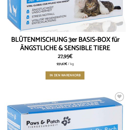
BLÜTENMISCHUNG 3er BASIS-BOX für
ÄNGSTLICHE & SENSIBLE TIERE
27,95
€
931,67
€
/
kg
IN DEN WARENKORB
Add to
wishlist