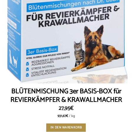
BLÜTENMISCHUNG 3er BASIS-BOX für
REVIERKÄMPFER & KRAWALLMACHER
27,95
€
931,67
€
/
kg
IN DEN WARENKORB