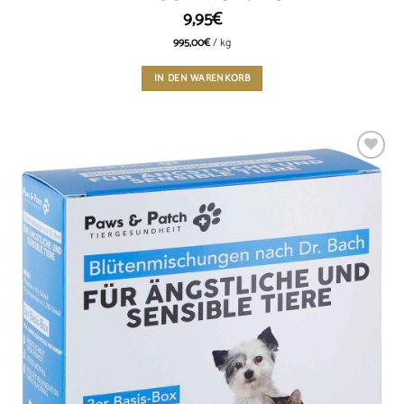
9,95
€
995,00
€
/
kg
IN DEN WARENKORB
Add to
wishlist